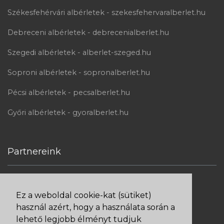
Székesfehérvári albérletek - szekesfehervaralberlet.hu
Debreceni albérletek - debrecenialberlet.hu
Szegedi albérletek - alberlet-szeged.hu
Soproni albérletek - sopronalberlet.hu
Pécsi albérletek - pecsalberlet.hu
Győri albérletek - gyoralberlet.hu
Partnereink
Ez a weboldal cookie-kat (sütiket)
Bankkártyás fizetés Barionnal
használ azért, hogy a használata során a
lehető legjobb élményt tudjuk