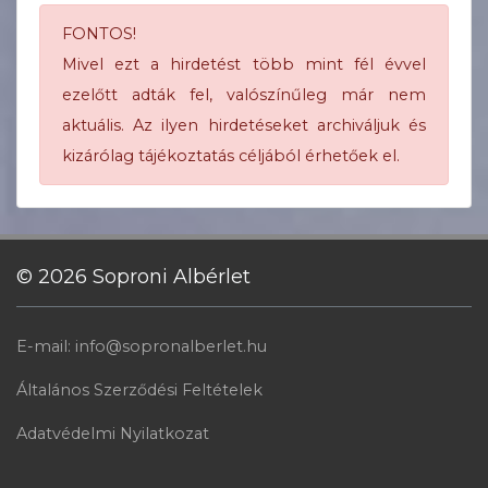
FONTOS!
Mivel ezt a hirdetést több mint fél évvel
ezelőtt adták fel, valószínűleg már nem
aktuális. Az ilyen hirdetéseket archiváljuk és
kizárólag tájékoztatás céljából érhetőek el.
© 2026 Soproni Albérlet
E-mail: info@sopronalberlet.hu
Általános Szerződési Feltételek
Adatvédelmi Nyilatkozat