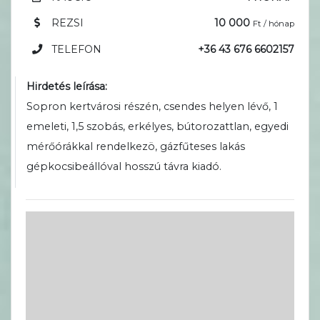
REZSI
10 000
Ft / hónap
TELEFON
+36 43 676 6602157
Hirdetés leírása:
Sopron kertvárosi részén, csendes helyen lévő, 1
emeleti, 1,5 szobás, erkélyes, bútorozattlan, egyedi
mérőórákkal rendelkezö, gázfűteses lakás
gépkocsibeállóval hosszú távra kiadó.