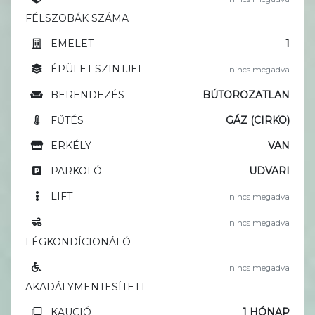
FÉLSZOBÁK SZÁMA
EMELET
1
ÉPÜLET SZINTJEI
nincs megadva
BERENDEZÉS
BÚTOROZATLAN
FŰTÉS
GÁZ (CIRKO)
ERKÉLY
VAN
PARKOLÓ
UDVARI
LIFT
nincs megadva
nincs megadva
LÉGKONDÍCIONÁLÓ
nincs megadva
AKADÁLYMENTESÍTETT
KAUCIÓ
1 HÓNAP