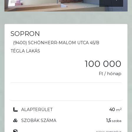
SOPRON
(9400) SCHÖNHERR-MALOM UTCA 45/B
TÉGLA LAKÁS
100 000
Ft / hónap
ALAPTERÜLET
40
2
m
SZOBÁK SZÁMA
1,5
szoba
nincs megadva