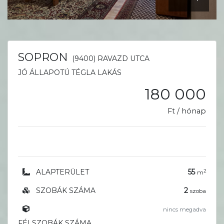
SOPRON
(9400) RAVAZD UTCA
JÓ ÁLLAPOTÚ TÉGLA LAKÁS
180 000
Ft / hónap
ALAPTERÜLET
55
2
m
SZOBÁK SZÁMA
2
szoba
nincs megadva
FÉLSZOBÁK SZÁMA