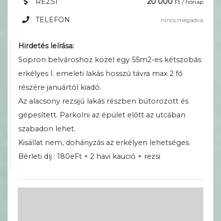
REZSI
20 000
Ft / hónap
TELEFON
nincs megadva
Hirdetés leírása:
Sopron belvároshoz közel egy 55m2-es kétszobás
erkélyes I. emeleti lakás hosszú távra max 2 fő
részére januártól kiadó.
Az alacsony rezsijű lakás részben bútorozott és
gépesített. Parkolni az épület előtt az utcában
szabadon lehet.
Kisállat nem, dohányzás az erkélyen lehetséges.
Bérleti díj : 180eFt + 2 havi kaució + rezsi